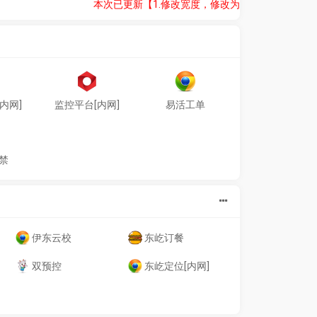
本次已更新【1.修改宽度，修改为每行8个链接2.修复漏
内网]
监控平台[内网]
易活工单
禁
伊东云校
东屹订餐
双预控
东屹定位[内网]