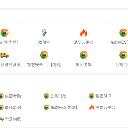
定位[内网]
双预控
消防云平台
东屹MES[
能源过磅系统
智慧安全工厂[内网]
集团考勤
公寓门
集团考勤
公寓门禁
集团SHR
能耗监测
东屹MES[内网]
消防云平台
千云物流