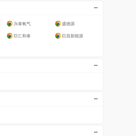
兴泰氧气
盛德源
巨汇和泰
巨昌新能源