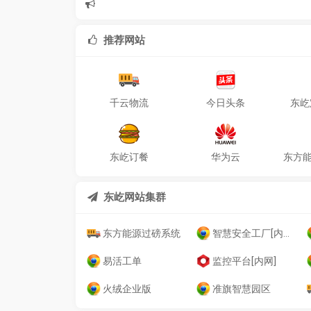
推荐网站
千云物流
今日头条
东屹
东屹订餐
华为云
东方
东屹网站集群
东方能源过磅系统
智慧安全工厂[内网]
易活工单
监控平台[内网]
火绒企业版
准旗智慧园区